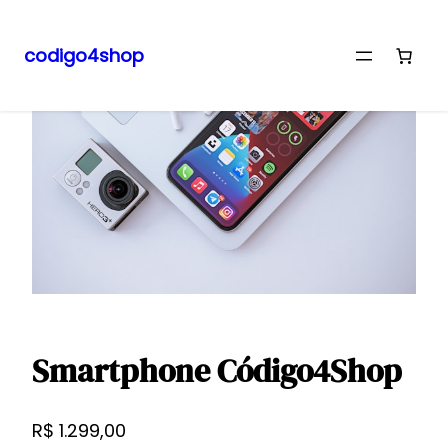
Pular
Início
/ Smartphone Código4Shop
para
codigo4shop
o
conteúdo
Smartphone Código4Shop
R$
1.299,00