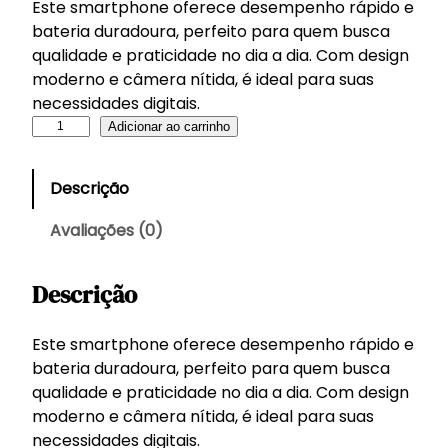
Este smartphone oferece desempenho rápido e
bateria duradoura, perfeito para quem busca
qualidade e praticidade no dia a dia. Com design
moderno e câmera nítida, é ideal para suas
necessidades digitais.
S
Adicionar ao carrinho
m
a
Descrição
r
t
Avaliações (0)
p
h
Descrição
o
n
e
Este smartphone oferece desempenho rápido e
C
bateria duradoura, perfeito para quem busca
ó
qualidade e praticidade no dia a dia. Com design
d
moderno e câmera nítida, é ideal para suas
i
necessidades digitais.